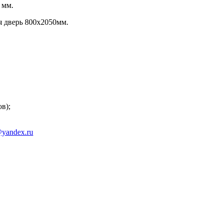
 мм.
ая дверь 800х2050мм.
в);
yandex.ru