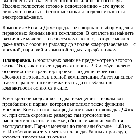
выполненная из качественного профилированного бруса.
Изделие полностью готово к использованию – его нужно
лишь установить на бетонные блоки и подключить к сети
электроснабжения.
Компания «Новый Дом» предлагает широкий выбор моделей
перевозных банных мини-комплексов. В каталоге вы найдете
различные модели – от совсем компактных, которые можно
даже взять с собой на рыбалку до вполне комфортабельных – с
моечной, парилкой и комнатой отдыха-предбанником.
Планировка.
В мобильных банях не предусмотрено второго
этажа. Это, как и их стандартная ширина 2,3 м, обусловлено
особенностями транспортировки – изделие перевозят
абсолютно готовым, в полной комплектации. Автотранспорт
имеет ограниченные возможности, да и требования
компактности остаются в силе.
В конкретной модели всего два помещения – небольшой
предбанник и парная, которая выполняет также функции
моечной. Комната отдыха-предбанник имеет площадь 2,94 кв.
м., при столь скромных размерах там эргономично
расположились стол и скамьи, обеспечивающие удобство
эксплуатации. Парная-моечная по площади больше –4,83 кв.
м. Из обстановки там имеется полог для банных процедур,
который изготовлен из осины.