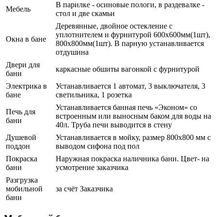
В парилке - осиновые пологи, в раздевалке -
Мебель
стол и две скамьи
Деревянные, двойное остекление с
уплотнителем и фурнитурой 600х600мм(1шт),
Окна в бане
800х800мм(1шт). В парную устанавливается
отдушина
Двери для
каркасные обшиты вагонкой с фурнитурой
бани
Электрика в
Устанавливается 1 автомат, 3 выключателя, 3
бане
светильника, 1 розетка
Устанавливается банная печь «Эконом» со
Печь для
встроенным или выносным баком для воды на
бани
40л. Труба печи выводится в стену
Душевой
Устанавливается в мойку, размер 800х800 мм с
поддон
выводом сифона под пол
Покраска
Наружная покраска наличника бани. Цвет- на
бани
усмотрение заказчика
Разгрузка
мобильной
за счёт Заказчика
бани