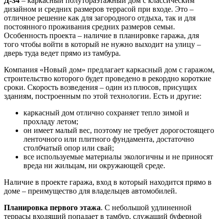
Д-34
– каркасный полутораэтажный дом с классическим
дизайном и средних размеров террасой при входе. Это –
отличное решение как для загородного отдыха, так и для
постоянного проживания средних размеров семьи.
Особенность проекта – наличие в планировке гаража, для
того чтобы войти в который не нужно выходит на улицу –
дверь туда ведет прямо из тамбура.
Компания «Новый дом» предлагает каркасный дом с гаражом,
строительство которого будет проведено в рекордно короткие
сроки. Скорость возведения – один из плюсов, присущих
зданиям, построенным по этой технологии. Есть и другие:
каркасный дом отлично сохраняет тепло зимой и
прохладу летом;
он имеет малый вес, поэтому не требует дорогостоящего
ленточного или плитного фундамента, достаточно
столбчатый опор или свай;
все используемые материалы экологичны и не приносят
вреда ни жильцам, ни окружающей среде.
Наличие в проекте гаража, вход в который находится прямо в
доме – преимущество для владельцев автомобилей.
Планировка первого этажа
. С небольшой удлиненной
террасы входящий попадает в тамбур, служащий буферной