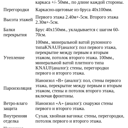
каркаса +/- 50мм., по длине каждой стороны.
Перегородки
Каркасно-щитовые из бруса 40х100мм.
Первого этажа 2.40м+-5см. Второго этажа
Высота этажей
2.30м+-5см.
Балки
Брус 40х150мм., укладывается с шагом 60-
перекрытия
70см.
100мм., минеральной ватой рулонного
типаKNAUF(аналог): пол первого этажа,
перекрытие между первым и вторым
Утепление
этажом, потолок второго этажа. 100мм.,
минеральной ватой плитного типа
KNAUF(аналог): стены, перегородки
первого и второго этажа.
Наноизол «В» (аналог): пол, стены первого
этажа, перекрытие между первым и вторым
Пароизоляция
этажом, стены и потолок второго этажа,
включая фронтоны.
Ветро-влаго
Наноизол «А» (аналог): снаружи стены
защита
первого и второго этажа.
Внутренняя
Сухая, хвойная вагонка: стены, перегородки,
отделка
потолок первого и второго этажа.