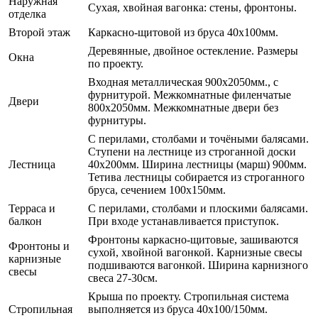
Наружная
Сухая, хвойная вагонка: стены, фронтоны.
отделка
Второй этаж
Каркасно-щитовой из бруса 40х100мм.
Деревянные, двойное остекление. Размеры
Окна
по проекту.
Входная металлическая 900х2050мм., с
фурнитурой. Межкомнатные филенчатые
Двери
800х2050мм. Межкомнатные двери без
фурнитуры.
С перилами, столбами и точёными балясами.
Ступени на лестнице из строганной доски
Лестница
40х200мм. Ширина лестницы (марш) 900мм.
Тетива лестницы собирается из строганного
бруса, сечением 100х150мм.
Терраса и
С перилами, столбами и плоскими балясами.
балкон
При входе устанавливается приступок.
Фронтоны каркасно-щитовые, зашиваются
Фронтоны и
сухой, хвойной вагонкой. Карнизные свесы
карнизные
подшиваются вагонкой. Ширина карнизного
свесы
свеса 27-30см.
Крыша по проекту. Стропильная система
Стропильная
выполняется из бруса 40х100/150мм.