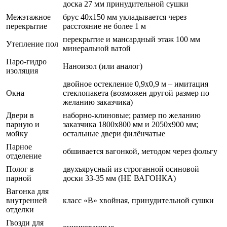
доска 27 мм принудительной сушки
Межэтажное
брус 40х150 мм укладывается через
перекрытие
расстояние не более 1 м
перекрытие и мансардный этаж 100 мм
Утепление пол
минеральной ватой
Паро-гидро
Наноизол (или аналог)
изоляция
двойное остекление 0,9х0,9 м – имитация
Окна
стеклопакета (возможен другой размер по
желанию заказчика)
Двери в
наборно-клиновые; размер по желанию
парную и
заказчика 1800х800 мм и 2050х900 мм;
мойку
остальные двери филёнчатые
Парное
обшивается вагонкой, методом через фольгу
отделение
Полог в
двухъярусный из строганной осиновой
парной
доски 33-35 мм (НЕ ВАГОНКА)
Вагонка для
внутренней
класс «В» хвойная, принудительной сушки
отделки
Гвозди для