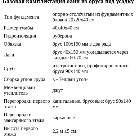
Базовая комплектация бани из бруса под усадку
опорно-столбчатый из фундаментных
Тип фундамента
блоков 20х20х40 см
Размер тумбы
40х40х40 см
Гидроизоляция
рубероид
Обвязка
брус 100х150 мм в два ряда
брус 40х150 мм укладывается через
Лаги
каждые 60-70 см
из строганного, профилированного
Сруб
бруса 90х140 мм
Сборка углов сруба
в «Теплый угол»
Межвенцовый
джут
утеплитель
Перегородки первого
капитальные, брусовые; брус 90х140
этажа
мм
Перегородки
каркасные
мансардного этажа
Высота первого
2,2 м ±5 см
этажа