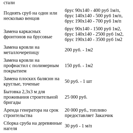
стали
брус 90х140 - 400 руб 1м/п,
Поднять сруб на один или
брус 140х140 - 500 руб 1м/п,
несколько венцов
брус 190х140 - 700 руб 1м/п
брус 90х140 - 1500 руб 1м2,
Замена каркасных
брус 140х140 - 2500 руб 1м2,
фронтонов на брусовые
брус 190х140 - 3500 руб 1м2
Замена кровли на
200 руб. - 1м2
металлочерепицу
Замена кровли на
профнастил с полимерным
150 руб. - 1м2
покрытием
Замена плоских балясин на
50 руб. - 1 шт
круглые, точеные
Бытовка 2,3х3 м для
проживания строительной
25 000 руб.
бригады
Аренда генератора на срок
20 000 руб., топливо
строительства
предоставляет Заказчик
Сборка сруба на деревянные
30 руб - 1 м/п
нагеля