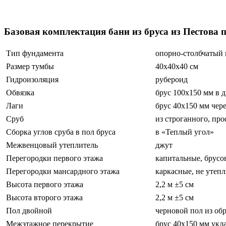
Бани из бруса из Пестова
Базовая комплектация бани из бруса из Пестова 
Тип фундамента
опорно-столбчатый 
Размер тумбы
40х40х40 см
Гидроизоляция
рубероид
Обвязка
брус 100х150 мм в д
Лаги
брус 40х150 мм чере
Сруб
из строганного, пр
Сборка углов сруба в пол бруса
в «Теплый угол»
Межвенцовый утеплитель
джут
Перегородки первого этажа
капитальные, брусо
Перегородки мансардного этажа
каркасные, не утеп
Высота первого этажа
2,2 м ±5 см
Высота второго этажа
2,2 м ±5 см
Пол двойной
черновой пол из об
Межэтажное перекрытие
брус 40х150 мм укла