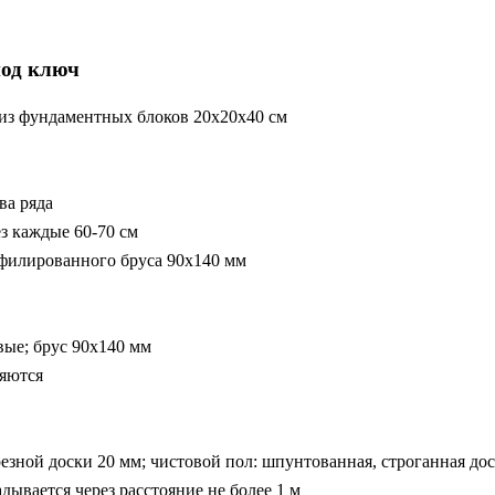
под ключ
из фундаментных блоков 20х20х40 см
ва ряда
з каждые 60-70 см
офилированного бруса 90х140 мм
вые; брус 90х140 мм
ляются
резной доски 20 мм; чистовой пол: шпунтованная, строганная д
дывается через расстояние не более 1 м