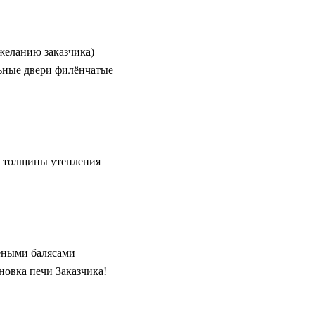
 желанию заказчика)
льные двери филёнчатые
от толщины утепления
чёными балясами
овка печи Заказчика!