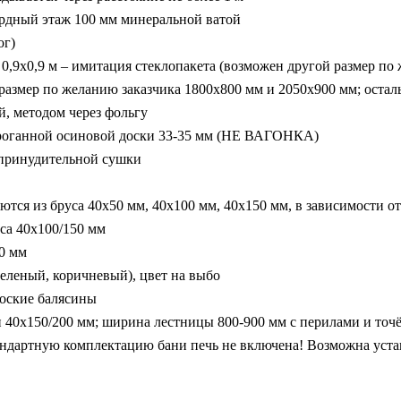
рдный этаж 100 мм минеральной ватой
ог)
0,9х0,9 м – имитация стеклопакета (возможен другой размер по
размер по желанию заказчика 1800х800 мм и 2050х900 мм; оста
й, методом через фольгу
троганной осиновой доски 33-35 мм (НЕ ВАГОНКА)
 принудительной сушки
ются из бруса 40х50 мм, 40х100 мм, 40х150 мм, в зависимости 
са 40х100/150 мм
20 мм
зеленый, коричневый), цвет на выбо
оские балясины
и 40х150/200 мм; ширина лестницы 800-900 мм с перилами и то
артную комплектацию бани печь не включена! Возможна устан