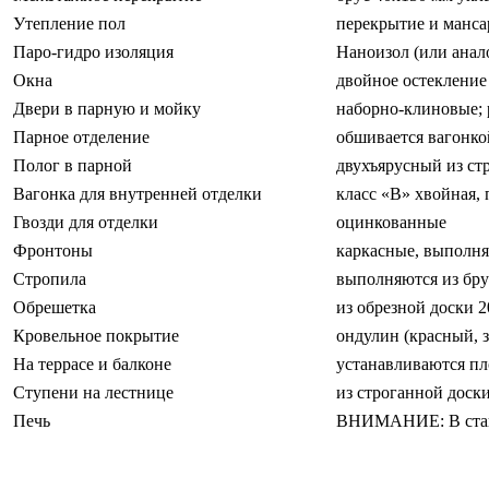
Утепление пол
перекрытие и манса
Паро-гидро изоляция
Наноизол (или анал
Окна
двойное остекление 
Двери в парную и мойку
наборно-клиновые; 
Парное отделение
обшивается вагонко
Полог в парной
двухъярусный из с
Вагонка для внутренней отделки
класс «В» хвойная,
Гвозди для отделки
оцинкованные
Фронтоны
каркасные, выполня
Стропила
выполняются из бру
Обрешетка
из обрезной доски 
Кровельное покрытие
ондулин (красный, 
На террасе и балконе
устанавливаются пл
Ступени на лестнице
из строганной доск
Печь
ВНИМАНИЕ: В станд
Бани из бруса из Пестова