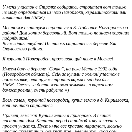
У меня участок в Стрелке собираюсь строиться вот только
не могу определиться из чего (газоблоки, керамзитоблоки или
каркасник для ПМЖ)
Мы тоже планируем строиться в Б. Подсонье Новгородского
района! Дом хотим деревянный. Вот только не знаем хороших
подрядчиков!
Всем здравствуйте! Пытаюсь строиться в деревне Узи
Окуловского района.
Я коренной Новгородец, проживающий ныне в Москве!
Имеем дачу в деревне "Сопки", на реке Мста с 1992 года
(Новородская область). Сейчас купили с женой участок в
подмосковье, планируем строить каркасный дом для
ПМЖ. Слежу за достижениями земляков, в каркасном
домостроении, очень радуете =)
Всем салам, коренной новгородец, купил землю в д. Кирилловка,
вот начинаю строиться.
Привет, земляки! Купили глины в Григорово. В планах
построить дом. Кстати, перед стройкой хочу заказать
проект участка. Пусть мне все красиво нарисуют, можно
просто схематично, без кустиков - цветников. Куда дом,