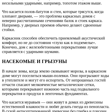
несильными ударными, например, топотом этажом выше.
Что касается полов-батутов и стен, которые трясутся, когда
хлопают дверьми, — это проблема каркасных домов с
неверно рассчитанными сечениями балок и стоек каркаса.
Например, у дверных проемов обычно делают сдвоенные
стойки.
Каркасник способен обеспечить приемлемый акустический
комфорт, но не до состояния «глухо как в подземелье».
Конечно, дом с железобетонными перекрытиями лучше
справляется с ударными шумами.
НАСЕКОМЫЕ И ГРЫЗУНЫ
В начале зимы, когда землю сковывают морозы, в каркасном
доме могут поселиться мыши-полевки. Они прогрызают ходы
в утеплителе и могут его испортить. От непрошеных гостей
отчасти спасают мелкоячеистые металлические сетки,
которыми перекрывают нижнюю часть над подвального
перекрытия и продухи в ленточных фундаментах.
Что касается муравьев — они живут в домах из древесины
естественной влажности и любят делать гнезда из пенопласта.
В сухой антисептированной древесине без грибка и плесени,