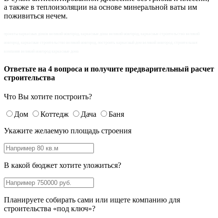
а также в теплоизоляции на основе минеральной ваты им
поживиться нечем.
проекты каркасных домов великий новгород, каркасные дома великий новгород, каркасные строительство великий
новгород, каркасные строительство великий новгород, построить каркасный дом великий новгород, строительная
компания великий новгород каркасные дома
Ответьте на 4 вопроса и получите предварительный расчет
строительства
Что Вы хотите построить?
Дом
Коттедж
Дача
Баня
Укажите желаемую площадь строения
В какой бюджет хотите уложиться?
Планируете собирать сами или ищете компанию для
строительства «под ключ»?