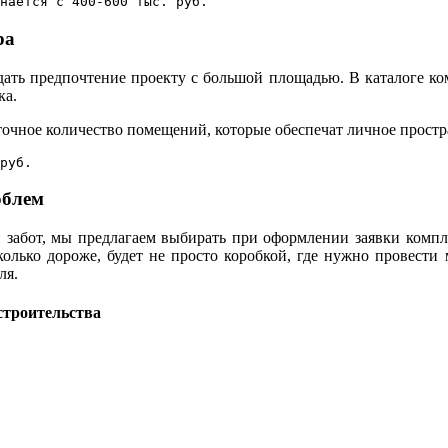
нается с 400-600 тыс. руб.
ра
тдать предпочтение проекту с большой площадью. В каталоге к
ка.
очное количество помещений, которые обеспечат личное простра
руб.
облем
 и забот, мы предлагаем выбирать при оформлении заявки компл
сколько дороже, будет не просто коробкой, где нужно провест
ля.
строительства