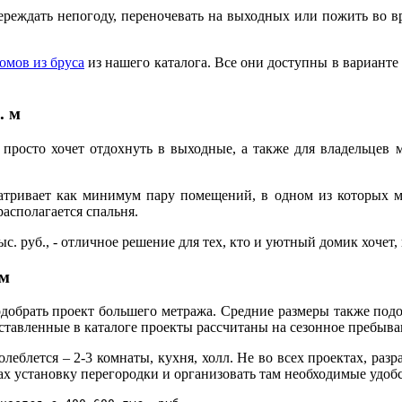
ереждать непогоду, переночевать на выходных или пожить во в
омов из бруса
из нашего каталога. Все они доступны в варианте с
. м
а просто хочет отдохнуть в выходные, а также для владельцев
атривает как минимум пару помещений, в одном из которых мо
располагается спальня.
с. руб., - отличное решение для тех, кто и уютный домик хочет, 
 м
добрать проект большего метража. Средние размеры также подо
тавленные в каталоге проекты рассчитаны на сезонное пребыва
леблется – 2-3 комнаты, кухня, холл. Не во всех проектах, раз
ах установку перегородки и организовать там необходимые удобс